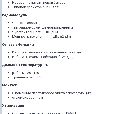
Незаменяемая литиевая батарея
Типовой срок службы: 10 лет
Радиомодуль
Частота: 868 МГц
Тип радиомодуля: двунаправленный
Чувствительность: -105 дБм
Мощность излучения: 14 дБм ±2 дБм
Сетевые функции
Работа в режиме фиксированной сети: да
Работа в режимах обхода/объезда: да
Диапазон температур, °С
работы: -20…+40
хранения: -20…+40
Монтаж
С помощью пластикового винта с последующим
опломбированием
Утилизация
Соответствует требованиям RoHS/WEEE