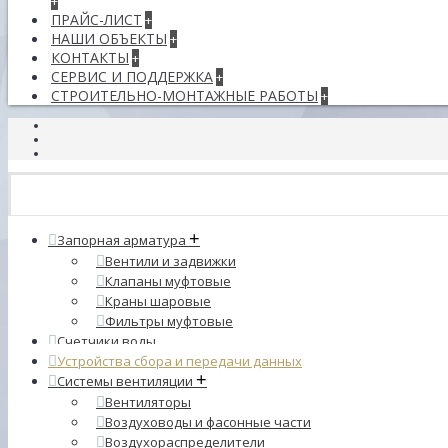
+
ПРАЙС-ЛИСТ
+
НАШИ ОБЪЕКТЫ
+
КОНТАКТЫ
+
СЕРВИС И ПОДДЕРЖКА
+
СТРОИТЕЛЬНО-МОНТАЖНЫЕ РАБОТЫ
+
+
Запорная арматура
Вентили и задвижки
Клапаны муфтовые
Краны шаровые
Фильтры муфтовые
Счетчики воды
Устройства сбора и передачи данных
+
Системы вентиляции
Вентиляторы
Воздуховоды и фасонные части
Воздухораспределители