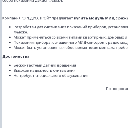
сбора показаний Декаст Фьюжн.
Компания "ЭРЕДУССТРОЙ" предлагает
купить модуль МИД с раж
Разработан для считывания показаний приборов, установле
Фьюжн.
Может применяться со всеми типами квартирных, домовых 
Показания прибора, оснащенного МИД-сенсором с радио мод
Может быть установлен в любое время после монтажа прибо
Достоинства
Бесконтактный датчик вращения
Высокая надежность считывания
Не требует специального обслуживания
По вопроса