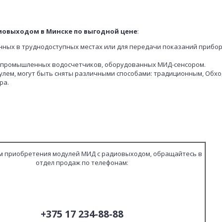
иовыходом в Минске по выгодной цене
:
нных в труднодоступных местах или для передачи показаний прибор
и промышленных водосчетчиков, оборудованных МИД-сенсором.
улем, могут быть сняты различными способами: традиционным, Обх
ра.
м приобретения модулей МИД с радиовыходом, обращайтесь в
отдел продаж по телефонам:
+375 17 234-88-88