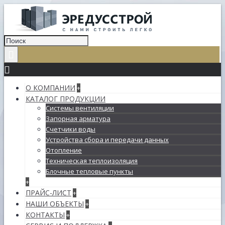
О КОМПАНИИ
+
КАТАЛОГ ПРОДУКЦИИ
Системы вентиляции
Запорная арматура
Счетчики воды
Устройства сбора и передачи данных
Отопление
Техническая теплоизоляция
Блочные тепловые пункты
+
ПРАЙС-ЛИСТ
+
НАШИ ОБЪЕКТЫ
+
КОНТАКТЫ
+